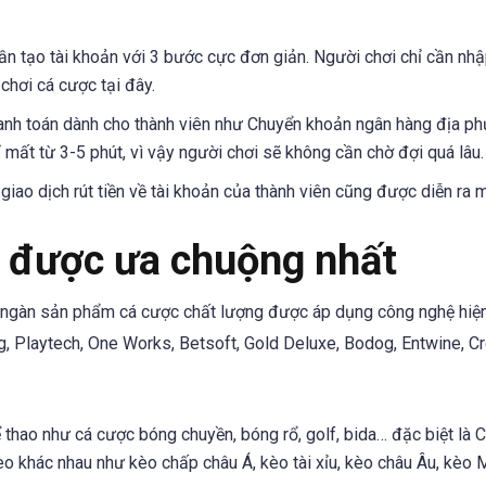
n tạo tài khoản với 3 bước cực đơn giản. Người chơi chỉ cần nhậ
 chơi cá cược tại đây.
anh toán dành cho thành viên như Chuyển khoản ngân hàng địa ph
 mất từ 3-5 phút, vì vậy người chơi sẽ không cần chờ đợi quá lâu.
 giao dịch rút tiền về tài khoản của thành viên cũng được diễn ra
 được ưa chuộng nhất
 ngàn sản phẩm cá cược chất lượng được áp dụng công nghệ hiện 
ming, Playtech, One Works, Betsoft, Gold Deluxe, Bodog, Entwine,
ể thao như cá cược bóng chuyền, bóng rổ, golf, bida… đặc biệt là
èo khác nhau như kèo chấp châu Á, kèo tài xỉu, kèo châu Âu, kèo M