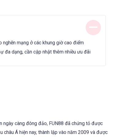
o nghẽn mạng ở các khung giờ cao điểm
ự đa dạng, cần cập nhật thêm nhiều ưu đãi
viên ngày càng đông đảo, FUN88 đã chứng tỏ được
ầu châu Á hiện nay, thành lập vào năm 2009 và được