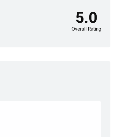
5.0
Overall Rating