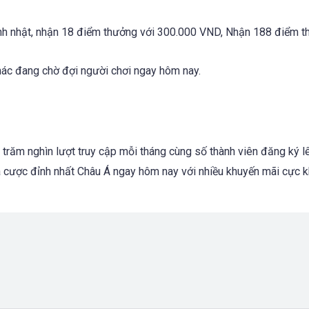
nhật, nhận 18 điểm thưởng với 300.000 VND, Nhận 188 điểm thư
hác đang chờ đợi người chơi ngay hôm nay.
ng trăm nghìn lượt truy cập mỗi tháng cùng số thành viên đăng ký 
cá cược đỉnh nhất Châu Á ngay hôm nay với nhiều khuyến mãi cực 