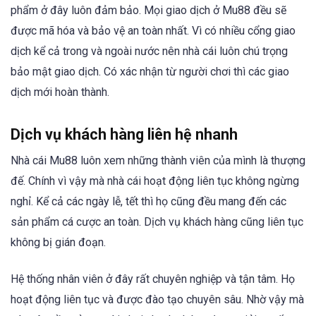
phẩm ở đây luôn đảm bảo. Mọi giao dịch ở Mu88 đều sẽ
được mã hóa và bảo vệ an toàn nhất. Vì có nhiều cổng giao
dịch kể cả trong và ngoài nước nên nhà cái luôn chú trọng
bảo mật giao dịch. Có xác nhận từ người chơi thì các giao
dịch mới hoàn thành.
Dịch vụ khách hàng liên hệ nhanh
Nhà cái Mu88 luôn xem những thành viên của mình là thượng
đế. Chính vì vậy mà nhà cái hoạt động liên tục không ngừng
nghỉ. Kể cả các ngày lễ, tết thì họ cũng đều mang đến các
sản phẩm cá cược an toàn. Dịch vụ khách hàng cũng liên tục
không bị gián đoạn.
Hệ thống nhân viên ở đây rất chuyên nghiệp và tận tâm. Họ
hoạt động liên tục và được đào tạo chuyên sâu. Nhờ vậy mà