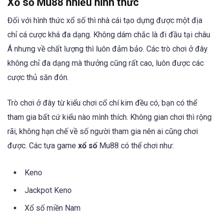
Xổ số Mu88 nhiều hình thức
Đối với hình thức xổ số thì nhà cái tạo dựng được một địa
chỉ cá cược khá đa dạng. Không dám chắc là đi đầu tại châu
Á nhưng về chất lượng thì luôn đảm bảo. Các trò chơi ở đây
không chỉ đa dạng mà thưởng cũng rất cao, luôn được các
cược thủ săn đón.
Trò chơi ở đây từ kiểu chơi cổ chí kim đều có, bạn có thể
tham gia bất cứ kiểu nào mình thích. Không gian chơi thì rộng
rãi, không hạn chế về số người tham gia nên ai cũng chơi
được. Các tựa game
xổ số
Mu88 có thể chơi như:
Keno
Jackpot Keno
Xổ số miền Nam