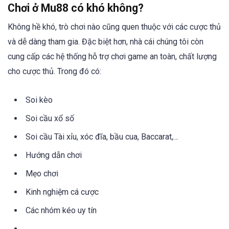
Chơi ở Mu88 có khó không?
Không hề khó, trò chơi nào cũng quen thuộc với các cược thủ
và dễ dàng tham gia. Đặc biệt hơn, nhà cái chúng tôi còn
cung cấp các hệ thống hỗ trợ chơi game an toàn, chất lượng
cho cược thủ. Trong đó có:
Soi kèo
Soi cầu xổ số
Soi cầu Tài xỉu, xóc đĩa, bầu cua, Baccarat,…
Hướng dẫn chơi
Mẹo chơi
Kinh nghiệm cá cược
Các nhóm kéo uy tín
…