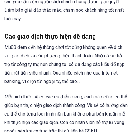
các yêu cầu của người chơi nhanh chóng được giải quyết.
Đảm bảo giải đáp thắc mắc, chăm sóc khách hàng tốt nhất
hiện nay.
Các giao dịch thực hiện dễ dàng
Mu88 đem đến hệ thống chơi tốt cũng không quên về dịch
vụ giao dịch và các phương thức thanh toán. Nhờ có sự hỗ
trợ từ công ty mẹ nên chúng tôi có đa dạng các kiểu để nạp
tiền, rút tiền siêu nhanh. Qua nhiều cách như qua Internet
banking, ví điện tử, ngoại tệ, thẻ cào,…
Mỗi hình thức sẽ có các ưu điểm riêng, cách nào cũng có thể
giúp bạn thực hiện giao dịch thành công. Và sẽ có hướng dẫn
cụ thể cho từng loại hình nên bạn không phải băn khoăn mỗi
khi thực hiện các giao dịch. Còn có nhân viên hỗ trợ từ vòng
ngoài, nên khi có trục trặc thì cứ liên hệ CSKH.