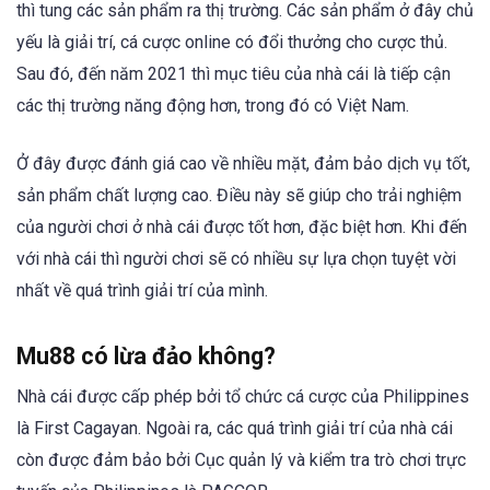
thì tung các sản phẩm ra thị trường. Các sản phẩm ở đây chủ
yếu là giải trí, cá cược online có đổi thưởng cho cược thủ.
Sau đó, đến năm 2021 thì mục tiêu của nhà cái là tiếp cận
các thị trường năng động hơn, trong đó có Việt Nam.
Ở đây được đánh giá cao về nhiều mặt, đảm bảo dịch vụ tốt,
sản phẩm chất lượng cao. Điều này sẽ giúp cho trải nghiệm
của người chơi ở nhà cái được tốt hơn, đặc biệt hơn. Khi đến
với nhà cái thì người chơi sẽ có nhiều sự lựa chọn tuyệt vời
nhất về quá trình giải trí của mình.
Mu88 có lừa đảo không?
Nhà cái được cấp phép bởi tổ chức cá cược của Philippines
là First Cagayan. Ngoài ra, các quá trình giải trí của nhà cái
còn được đảm bảo bởi Cục quản lý và kiểm tra trò chơi trực