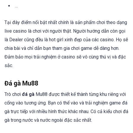
…
Tại đây điểm nổi bật nhất chính là sản phẩm chơi theo dạng
live casino là chơi với người thật. Người hướng dẫn còn gọi
là Dealer cũng đều là hot girl xinh đẹp của các casino. Họ sẽ
chia bài và chỉ dẫn bạn tham gia chơi game dễ dàng hơn.
Đảm bảo mọi trải nghiệm ở casino sẽ vô cùng thú vị và đặc
sắc.
Đá gà Mu88
Trò chơi
đá gà
Mu88 được thiết kế thành từng khu riêng với
cổng vào tương ứng. Bạn có thể vào và trải nghiệm game đá
gà trực tiếp với nhiều hình thức khác nhau. Có cả kiểu chơi đá
gà trong nước và nước ngoài đặc sắc nhất.