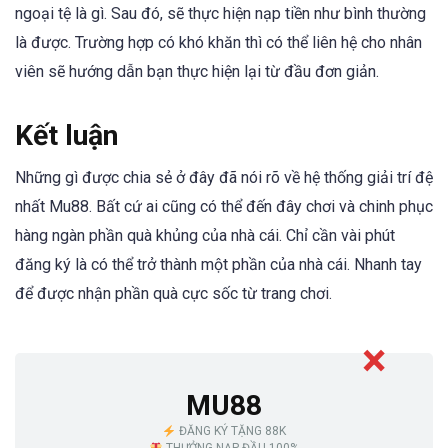
ngoại tệ là gì. Sau đó, sẽ thực hiện nạp tiền như bình thường
là được. Trường hợp có khó khăn thì có thể liên hệ cho nhân
viên sẽ hướng dẫn bạn thực hiện lại từ đầu đơn giản.
Kết luận
Những gì được chia sẻ ở đây đã nói rõ về hệ thống giải trí đệ
nhất Mu88. Bất cứ ai cũng có thể đến đây chơi và chinh phục
hàng ngàn phần quà khủng của nhà cái. Chỉ cần vài phút
đăng ký là có thể trở thành một phần của nhà cái. Nhanh tay
để được nhận phần quà cực sốc từ trang chơi.
MU88
ĐĂNG KÝ TẶNG 88K