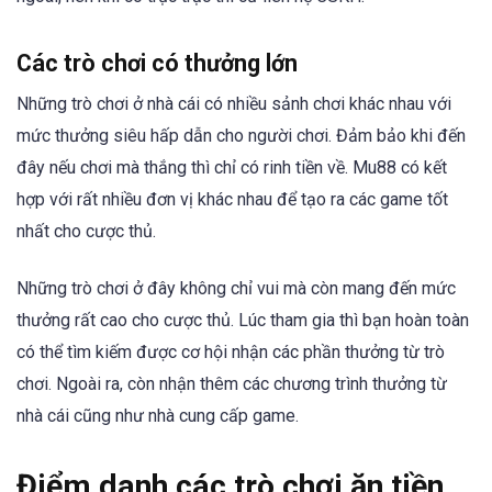
Các trò chơi có thưởng lớn
Những trò chơi ở nhà cái có nhiều sảnh chơi khác nhau với
mức thưởng siêu hấp dẫn cho người chơi. Đảm bảo khi đến
đây nếu chơi mà thắng thì chỉ có rinh tiền về. Mu88 có kết
hợp với rất nhiều đơn vị khác nhau để tạo ra các game tốt
nhất cho cược thủ.
Những trò chơi ở đây không chỉ vui mà còn mang đến mức
thưởng rất cao cho cược thủ. Lúc tham gia thì bạn hoàn toàn
có thể tìm kiếm được cơ hội nhận các phần thưởng từ trò
chơi. Ngoài ra, còn nhận thêm các chương trình thưởng từ
nhà cái cũng như nhà cung cấp game.
Điểm danh các trò chơi ăn tiền