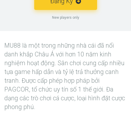
Đăng Ký
New players only
MU88 là một trong những nhà cái đã nổi
danh khắp Châu Á với hơn 10 năm kinh
nghiệm hoạt động. Sân chơi cung cấp nhiều
tựa game hấp dẫn và tỷ lệ trả thưởng canh
tranh. Được cấp phép hợp pháp bởi
PAGCOR, tổ chức uy tín số 1 thế giới. Đa
dạng các trò chơi cá cược, loại hình đặt cược
phong phú.