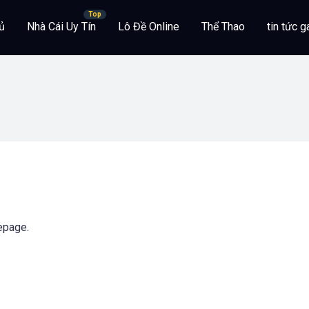
ủ
Nhà Cái Uy Tín
Lô Đề Online
Thể Thao
tin tức 
epage.