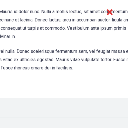
auris id dolor nunc. Nulla a mollis lectus, sit amet condimentum
ec nunc et lacinia. Donec luctus, arcu in accumsan auctor, ligula a
consequat ut turpis at commodo. Vestibulum ante ipsum primis in 
vinar in.
 eu vel nulla. Donec scelerisque fermentum sem, vel feugiat massa 
 vitae ex ultricies egestas. Mauris vitae vulputate tortor. Fusce
Fusce rhoncus ornare dui in facilisis.