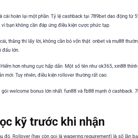
à cái hoàn lại một phần. Tỷ lệ cashback tại 789bet dao động từ
hất vì bạn không cần đáp ứng điều kiện cược phức tạp.
ái, thắng thì lấy lời, không cần bỏ vốn thật. onbet và mu88 thườ
 đấu lớn.
Hiếm hơn nhưng cực hấp dẫn. Một số tên như ok365, xin88 thỉnh
 mới. Tuy nhiên, điều kiện rollover thường rất cao.
ó gói welcome bonus lớn nhất. fun88 và fb88 mạnh ở cashback. 
đọc kỹ trước khi nhận
 đó. Rollover (hay còn gọi là wagering requirement) là số lần bạ