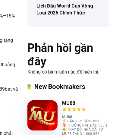
Lịch Đấu World Cup Vòng
Loại 2026 Chính Thức
 5%–15%
ng tặng
Phản hồi gần
đây
 thoảng
Không có bình luận nào để hiển thị.
New Bookmakers
789bet và
MU88
MU88
ĐĂNG KÝ TẶNG 88K
THƯỞNG NẠP ĐẦU 100%
THAY ĐỔI NHÀ CÁI TỚI
n phải
MU88 TẶNG 1.888.888