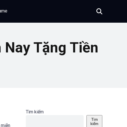
game
 Nay Tặng Tiền
Tìm kiếm
Tìm
kiếm
 miễn