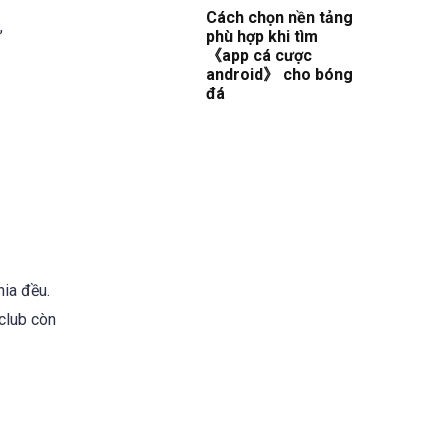
Cách chọn nền tảng
,
phù hợp khi tìm
《app cá cược
android》 cho bóng
đá
hia đều.
club còn