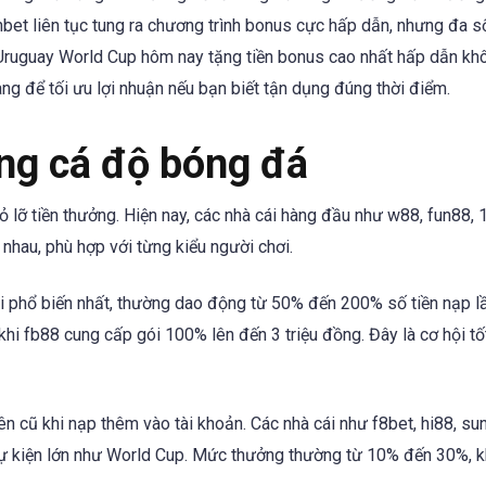
hbet liên tục tung ra chương trình bonus cực hấp dẫn, nhưng đa s
 Uruguay World Cup hôm nay tặng tiền bonus cao nhất hấp dẫn khô
àng để tối ưu lợi nhuận nếu bạn biết tận dụng đúng thời điểm.
ang cá độ bóng đá
ỏ lỡ tiền thưởng. Hiện nay, các nhà cái hàng đầu như w88, fun88, 
nhau, phù hợp với từng kiểu người chơi.
i phổ biến nhất, thường dao động từ 50% đến 200% số tiền nạp l
khi fb88 cung cấp gói 100% lên đến 3 triệu đồng. Đây là cơ hội tố
n cũ khi nạp thêm vào tài khoản. Các nhà cái như f8bet, hi88, su
sự kiện lớn như World Cup. Mức thưởng thường từ 10% đến 30%, 