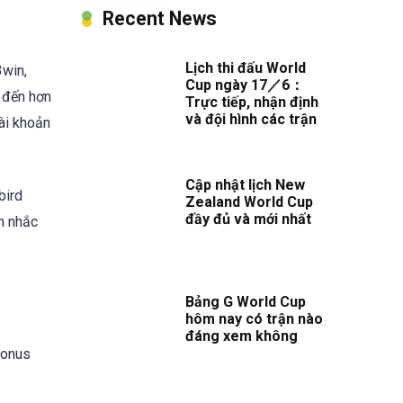
Recent News
Lịch thi đấu World
3win,
Cup ngày 17／6：
 đến hơn
Trực tiếp, nhận định
và đội hình các trận
tài khoản
Cập nhật lịch New
bird
Zealand World Cup
đầy đủ và mới nhất
h nhắc
Bảng G World Cup
hôm nay có trận nào
đáng xem không
bonus