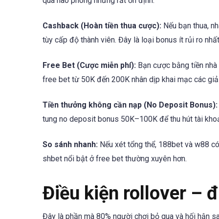
quá hào phóng nhưng rất ổn định.
Cashback (Hoàn tiền thua cược):
Nếu bạn thua, nh
tùy cấp độ thành viên. Đây là loại bonus ít rủi ro n
Free Bet (Cược miễn phí):
Bạn cược bằng tiền nhà c
free bet từ 50K đến 200K nhân dịp khai mạc các giải
Tiền thưởng không cần nạp (No Deposit Bonus):
tung no deposit bonus 50K–100K để thu hút tài khoản
So sánh nhanh:
Nếu xét tổng thể, 188bet và w88 c
shbet nổi bật ở free bet thường xuyên hơn.
Điều kiện rollover – 
Đây là phần mà 80% người chơi bỏ qua và hối hận sau