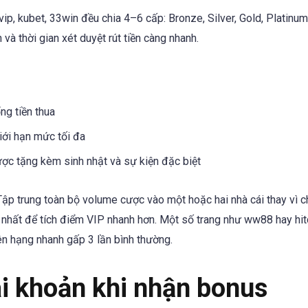
ip, kubet, 33win đều chia 4–6 cấp: Bronze, Silver, Gold, Platinum
 và thời gian xét duyệt rút tiền càng nhanh.
ng tiền thua
iới hạn mức tối đa
ược tặng kèm sinh nhật và sự kiện đặc biệt
ập trung toàn bộ volume cược vào một hoặc hai nhà cái thay vì c
y nhất để tích điểm VIP nhanh hơn. Một số trang như ww88 hay hit
lên hạng nhanh gấp 3 lần bình thường.
ài khoản khi nhận bonus