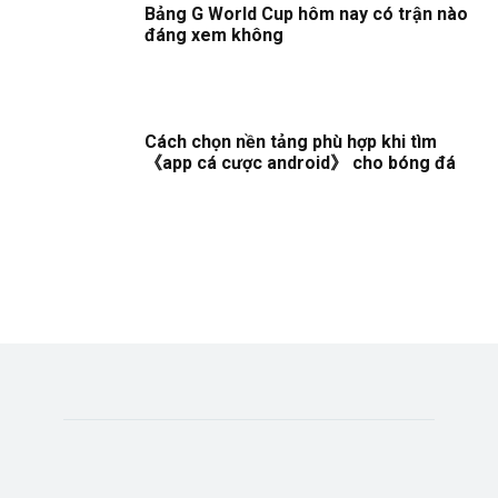
Bảng G World Cup hôm nay có trận nào
đáng xem không
Cách chọn nền tảng phù hợp khi tìm
《app cá cược android》 cho bóng đá