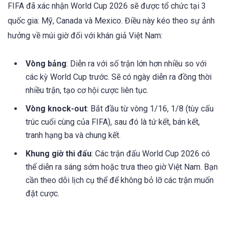
FIFA đã xác nhận World Cup 2026 sẽ được tổ chức tại 3
quốc gia: Mỹ, Canada và Mexico. Điều này kéo theo sự ảnh
hưởng về múi giờ đối với khán giả Việt Nam:
Vòng bảng
: Diễn ra với số trận lớn hơn nhiều so với
các kỳ World Cup trước. Sẽ có ngày diễn ra đồng thời
nhiều trận, tạo cơ hội cược liên tục.
Vòng knock-out
: Bắt đầu từ vòng 1/16, 1/8 (tùy cấu
trúc cuối cùng của FIFA), sau đó là tứ kết, bán kết,
tranh hạng ba và chung kết.
Khung giờ thi đấu
: Các trận đấu World Cup 2026 có
thể diễn ra sáng sớm hoặc trưa theo giờ Việt Nam. Bạn
cần theo dõi lịch cụ thể để không bỏ lỡ các trận muốn
đặt cược.