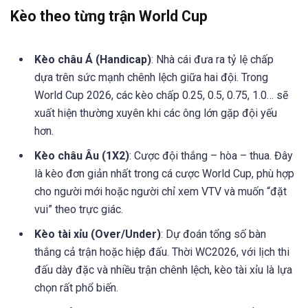
Kèo theo từng trận World Cup
Kèo châu Á (Handicap)
: Nhà cái đưa ra tỷ lệ chấp
dựa trên sức mạnh chênh lệch giữa hai đội. Trong
World Cup 2026, các kèo chấp 0.25, 0.5, 0.75, 1.0… sẽ
xuất hiện thường xuyên khi các ông lớn gặp đội yếu
hơn.
Kèo châu Âu (1X2)
: Cược đội thắng – hòa – thua. Đây
là kèo đơn giản nhất trong cá cược World Cup, phù hợp
cho người mới hoặc người chỉ xem VTV và muốn “đặt
vui” theo trực giác.
Kèo tài xỉu (Over/Under)
: Dự đoán tổng số bàn
thắng cả trận hoặc hiệp đấu. Thời WC2026, với lịch thi
đấu dày đặc và nhiều trận chênh lệch, kèo tài xỉu là lựa
chọn rất phổ biến.