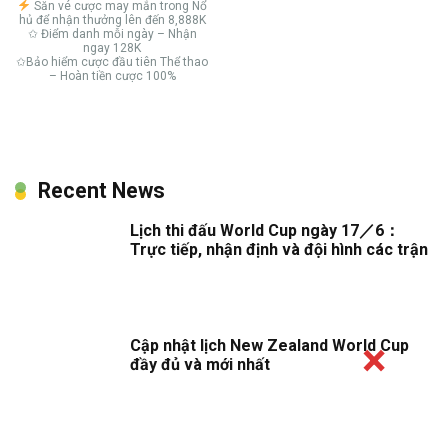
Săn vé cược may mắn trong Nổ
hủ để nhận thưởng lên đến 8,888K
✩ Điểm danh mỗi ngày – Nhận
ngay 128K
✩Bảo hiểm cược đầu tiên Thể thao
– Hoàn tiền cược 100%
Recent News
Lịch thi đấu World Cup ngày 17／6：
Trực tiếp, nhận định và đội hình các trận
Cập nhật lịch New Zealand World Cup
đầy đủ và mới nhất