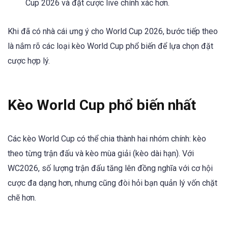
Cup 2026 và đặt cược live chính xác hơn.
Khi đã có nhà cái ưng ý cho World Cup 2026, bước tiếp theo
là nắm rõ các loại kèo World Cup phổ biến để lựa chọn đặt
cược hợp lý.
Kèo World Cup phổ biến nhất
Các kèo World Cup có thể chia thành hai nhóm chính: kèo
theo từng trận đấu và kèo mùa giải (kèo dài hạn). Với
WC2026, số lượng trận đấu tăng lên đồng nghĩa với cơ hội
cược đa dạng hơn, nhưng cũng đòi hỏi bạn quản lý vốn chặt
chẽ hơn.