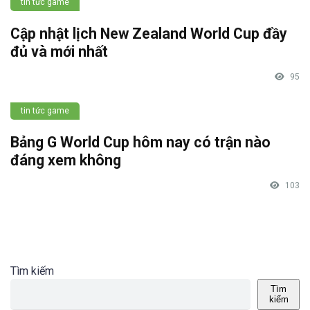
tin tức game
Cập nhật lịch New Zealand World Cup đầy
đủ và mới nhất
95
tin tức game
Bảng G World Cup hôm nay có trận nào
đáng xem không
103
Tìm kiếm
Tìm
kiếm