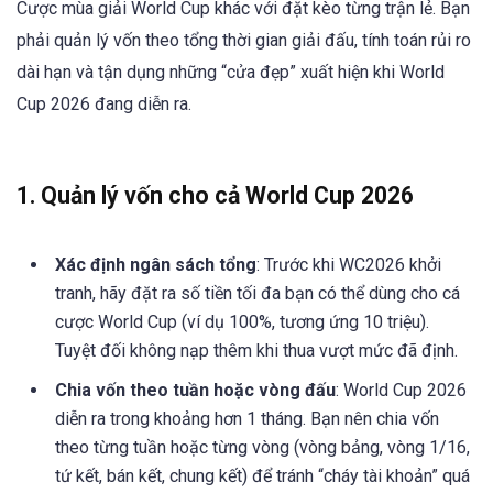
Cược mùa giải World Cup khác với đặt kèo từng trận lẻ. Bạn
phải quản lý vốn theo tổng thời gian giải đấu, tính toán rủi ro
dài hạn và tận dụng những “cửa đẹp” xuất hiện khi World
Cup 2026 đang diễn ra.
1. Quản lý vốn cho cả World Cup 2026
Xác định ngân sách tổng
: Trước khi WC2026 khởi
tranh, hãy đặt ra số tiền tối đa bạn có thể dùng cho cá
cược World Cup (ví dụ 100%, tương ứng 10 triệu).
Tuyệt đối không nạp thêm khi thua vượt mức đã định.
Chia vốn theo tuần hoặc vòng đấu
: World Cup 2026
diễn ra trong khoảng hơn 1 tháng. Bạn nên chia vốn
theo từng tuần hoặc từng vòng (vòng bảng, vòng 1/16,
tứ kết, bán kết, chung kết) để tránh “cháy tài khoản” quá