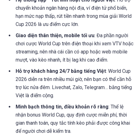
chuyển khoản ngân hàng nội địa, ví điện tử phổ biến,
hạn mức nạp thấp, rút tiền nhanh trong mùa giải World
Cup 2026 là ưu điểm cực lớn.
Giao diện thân thiện, mobile tối ưu
: Đa phần người
chơi cược World Cup trên điện thoại khi xem VTV hoặc
streaming, nên nhà cái cần có app hoặc web mobile
mượt, vào kèo nhanh, ít bị lag khi cao điểm.
Hỗ trợ khách hàng 24/7 bằng tiếng Việt
: World Cup
2026 diễn ra trên nhiều múi giờ, nên bạn có thể cần hỗ
trợ lúc nửa đêm. Livechat, Zalo, Telegram… bằng tiếng
Việt là điểm cộng.
Minh bạch thông tin, điều khoản rõ ràng
: Thể lệ
nhận bonus World Cup, quy định cược miễn phí, thời
gian thanh toán, quy tắc tính kèo phải được công khai
để người chơi dễ kiểm tra.