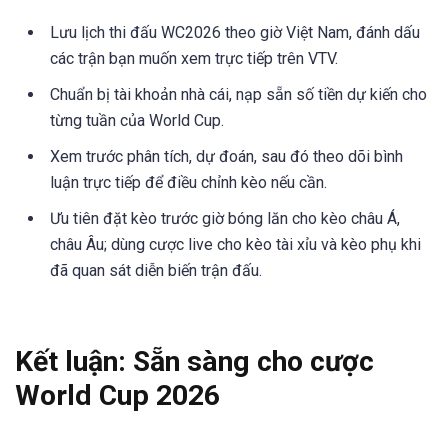
Lưu lịch thi đấu WC2026 theo giờ Việt Nam, đánh dấu
các trận bạn muốn xem trực tiếp trên VTV.
Chuẩn bị tài khoản nhà cái, nạp sẵn số tiền dự kiến cho
từng tuần của World Cup.
Xem trước phân tích, dự đoán, sau đó theo dõi bình
luận trực tiếp để điều chỉnh kèo nếu cần.
Ưu tiên đặt kèo trước giờ bóng lăn cho kèo châu Á,
châu Âu; dùng cược live cho kèo tài xỉu và kèo phụ khi
đã quan sát diễn biến trận đấu.
Kết luận: Sẵn sàng cho cược
World Cup 2026