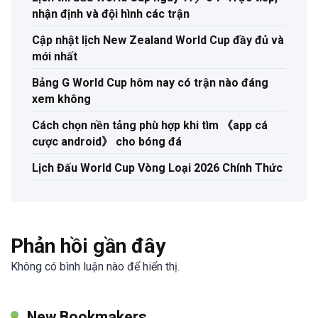
nhận định và đội hình các trận
Cập nhật lịch New Zealand World Cup đầy đủ và
mới nhất
Bảng G World Cup hôm nay có trận nào đáng
xem không
Cách chọn nền tảng phù hợp khi tìm 《app cá
cược android》 cho bóng đá
Lịch Đấu World Cup Vòng Loại 2026 Chính Thức
Phản hồi gần đây
Không có bình luận nào để hiển thị.
New Bookmakers