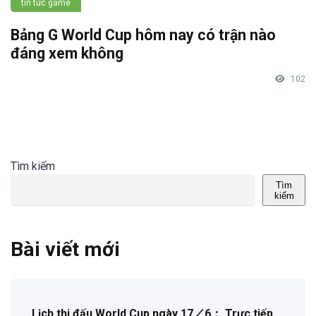
tin tức game
Bảng G World Cup hôm nay có trận nào
đáng xem không
102
Tìm kiếm
Tìm
kiếm
Bài viết mới
Lịch thi đấu World Cup ngày 17／6： Trực tiếp,