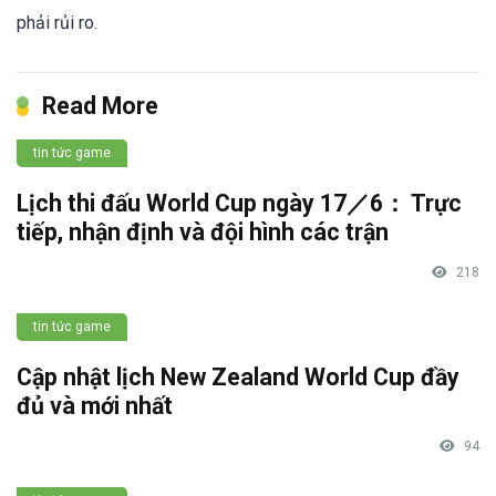
phải rủi ro.
Read More
tin tức game
Lịch thi đấu World Cup ngày 17／6： Trực
tiếp, nhận định và đội hình các trận
218
tin tức game
Cập nhật lịch New Zealand World Cup đầy
đủ và mới nhất
94