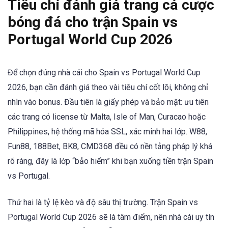
Tiêu chí đánh giá trang cá cược
bóng đá cho trận Spain vs
Portugal World Cup 2026
Để chọn đúng nhà cái cho Spain vs Portugal World Cup
2026, bạn cần đánh giá theo vài tiêu chí cốt lõi, không chỉ
nhìn vào bonus. Đầu tiên là giấy phép và bảo mật: ưu tiên
các trang có license từ Malta, Isle of Man, Curacao hoặc
Philippines, hệ thống mã hóa SSL, xác minh hai lớp. W88,
Fun88, 188Bet, BK8, CMD368 đều có nền tảng pháp lý khá
rõ ràng, đây là lớp “bảo hiểm” khi bạn xuống tiền trận Spain
vs Portugal.
Thứ hai là tỷ lệ kèo và độ sâu thị trường. Trận Spain vs
Portugal World Cup 2026 sẽ là tâm điểm, nên nhà cái uy tín