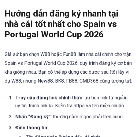
Hướng dẫn đăng ký nhanh tại
nhà cái tốt nhất cho Spain vs
Portugal World Cup 2026
Giả sử bạn chọn W88 hoặc Fun88 làm nhà cái chính cho trận
Spain vs Portugal World Cup 2026, quy trình đăng ký cơ bản
khá giống nhau. Bạn có thể áp dụng các bước sau (tôi lấy ví
dụ W88, nhưng New88, BK8, FB88, CMD368 cũng tương tự):
Truy cập đúng link chính thức
: ưu tiên link từ nguồn
uy tín, tránh link lạ. Kiểm tra https và tên miền chuẩn.
Nhấn “Đăng ký”
: thường nằm ở góc phải trên cùng.
Điền thông tin
: