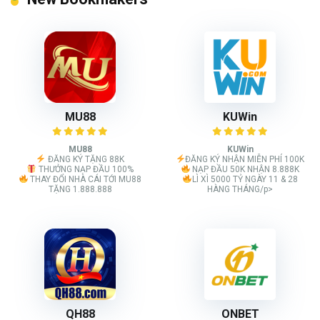
MU88
KUWin
MU88
KUWin
ĐĂNG KÝ TẶNG 88K
ĐĂNG KÝ NHẬN MIỄN PHÍ 100K
THƯỞNG NẠP ĐẦU 100%
NẠP ĐẦU 50K NHẬN 8.888K
THAY ĐỔI NHÀ CÁI TỚI MU88
LÌ XÌ 5000 TỶ NGÀY 11 & 28
TẶNG 1.888.888
HÀNG THÁNG/p>
QH88
ONBET