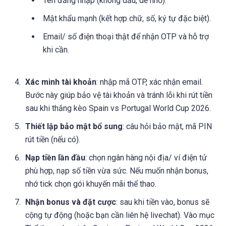
Tên đăng nhập (không dấu, dễ nhớ).
Mật khẩu mạnh (kết hợp chữ, số, ký tự đặc biệt).
Email/ số điện thoại thật để nhận OTP và hỗ trợ
khi cần.
Xác minh tài khoản
: nhập mã OTP, xác nhận email.
Bước này giúp bảo vệ tài khoản và tránh lỗi khi rút tiền
sau khi thắng kèo Spain vs Portugal World Cup 2026.
Thiết lập bảo mật bổ sung
: câu hỏi bảo mật, mã PIN
rút tiền (nếu có).
Nạp tiền lần đầu
: chọn ngân hàng nội địa/ ví điện tử
phù hợp, nạp số tiền vừa sức. Nếu muốn nhận bonus,
nhớ tick chọn gói khuyến mãi thể thao.
Nhận bonus và đặt cược
: sau khi tiền vào, bonus sẽ
cộng tự động (hoặc bạn cần liên hệ livechat). Vào mục